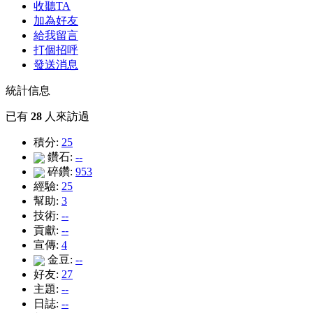
收聽TA
加為好友
給我留言
打個招呼
發送消息
統計信息
已有
28
人來訪過
積分:
25
鑽石:
--
碎鑽:
953
經驗:
25
幫助:
3
技術:
--
貢獻:
--
宣傳:
4
金豆:
--
好友:
27
主題:
--
日誌:
--