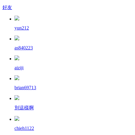
好友
yun212
as840223
aiziji
brian69713
別這樣啊
chieh1122