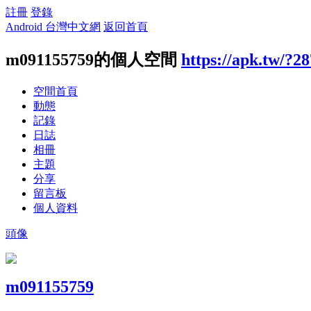
註冊
登錄
Android 台灣中文網
返回首頁
m091155759的個人空間
https://apk.tw/?2
空間首頁
動態
記錄
日誌
相冊
主題
分享
留言板
個人資料
頭像
m091155759