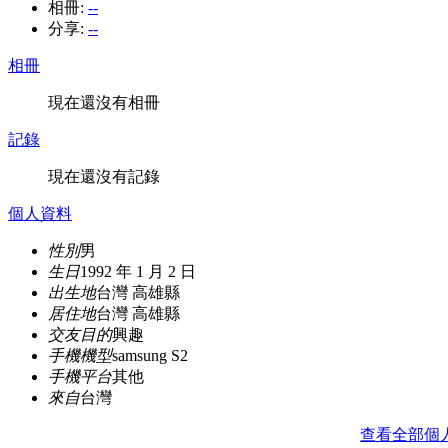
相冊:
--
分享:
--
相冊
現在還沒有相冊
記錄
現在還沒有記錄
個人資料
性別
男
生日
1992 年 1 月 2 日
出生地
台灣 高雄縣
居住地
台灣 高雄縣
交友目的
興趣
手機機型
samsung S2
手機平台
其他
來自
台灣
查看全部個