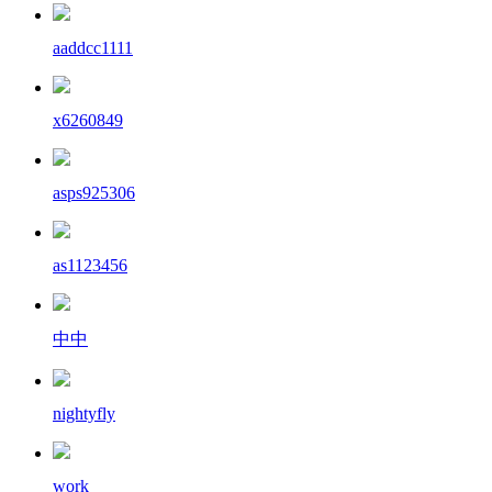
aaddcc1111
x6260849
asps925306
as1123456
中中
nightyfly
work