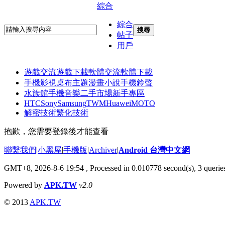
綜合
綜合
搜尋
帖子
用戶
遊戲交流
遊戲下載
軟體交流
軟體下載
手機影視
桌布主題
漫畫小說
手機鈴聲
水族館
手機音樂
二手市場
新手專區
HTC
Sony
Samsung
TWM
Huawei
MOTO
解密技術
繁化技術
抱歉，您需要登錄後才能查看
聯繫我們
|
小黑屋
|
手機版
|
Archiver
|
Android 台灣中文網
GMT+8, 2026-8-6 19:54
, Processed in 0.010778 second(s), 3 quer
Powered by
APK.TW
v2.0
© 2013
APK.TW