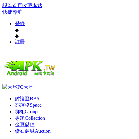
設為首頁
收藏本站
快捷導航
登錄
◆
◆
註冊
討論區
BBS
部落格
Space
群組
Group
專題
Collection
金豆儲值
鑽石商城
Auction