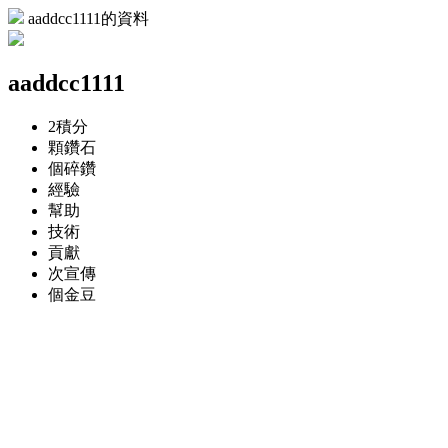
aaddcc1111的資料
aaddcc1111
2
積分
顆
鑽石
個
碎鑽
經驗
幫助
技術
貢獻
次
宣傳
個
金豆