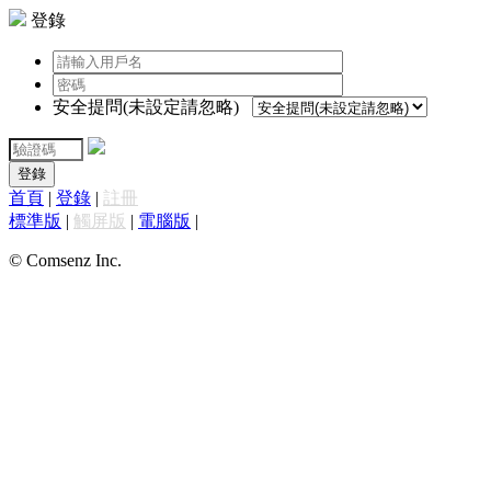
登錄
安全提問(未設定請忽略)
登錄
首頁
|
登錄
|
註冊
標準版
|
觸屏版
|
電腦版
|
© Comsenz Inc.