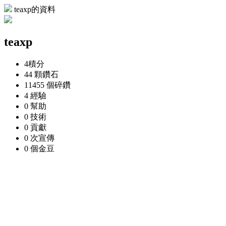
teaxp的資料
teaxp
4
積分
44 顆
鑽石
11455 個
碎鑽
4
經驗
0
幫助
0
技術
0
貢獻
0 次
宣傳
0 個
金豆