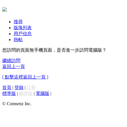
搜尋
版塊列表
用戶信息
熱帖
您訪問的頁面無手機頁面，是否進一步訪問電腦版？
繼續訪問
返回上一頁
[ 點擊這裡返回上一頁 ]
首頁
|
登錄
|
註冊
標準版
|
觸屏版
|
電腦版
|
© Comsenz Inc.