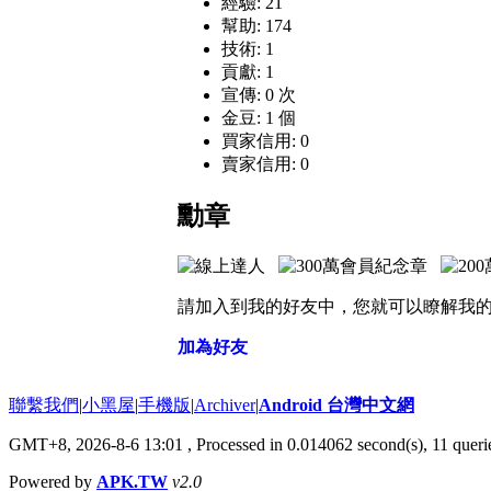
經驗: 21
幫助: 174
技術: 1
貢獻: 1
宣傳: 0 次
金豆: 1 個
買家信用: 0
賣家信用: 0
勳章
請加入到我的好友中，您就可以瞭解我
加為好友
聯繫我們
|
小黑屋
|
手機版
|
Archiver
|
Android 台灣中文網
GMT+8, 2026-8-6 13:01
, Processed in 0.014062 second(s), 11 que
Powered by
APK.TW
v2.0