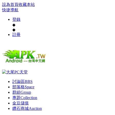
設為首頁
收藏本站
快捷導航
登錄
◆
◆
註冊
討論區
BBS
部落格
Space
群組
Group
專題
Collection
金豆儲值
鑽石商城
Auction