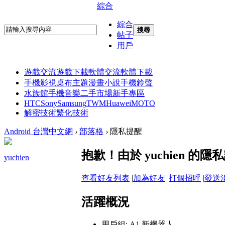
綜合
綜合
搜尋
帖子
用戶
遊戲交流
遊戲下載
軟體交流
軟體下載
手機影視
桌布主題
漫畫小說
手機鈴聲
水族館
手機音樂
二手市場
新手專區
HTC
Sony
Samsung
TWM
Huawei
MOTO
解密技術
繁化技術
Android 台灣中文網
›
部落格
›
隱私提醒
抱歉！由於 yuchien 
yuchien
查看好友列表
|
加為好友
|
打個招呼
|
發送
活躍概況
用戶組:
A1 新機器人