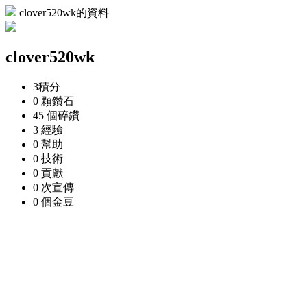
clover520wk的資料
clover520wk
3
積分
0 顆
鑽石
45 個
碎鑽
3
經驗
0
幫助
0
技術
0
貢獻
0 次
宣傳
0 個
金豆