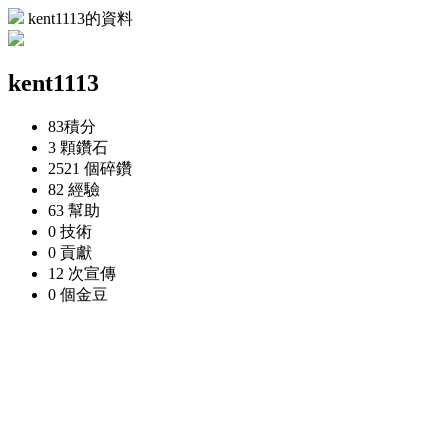
kent1113的資料
kent1113
83
積分
3 顆
鑽石
2521 個
碎鑽
82
經驗
63
幫助
0
技術
0
貢獻
12 次
宣傳
0 個
金豆