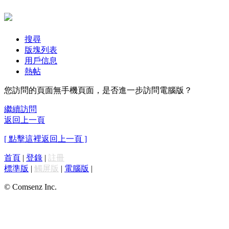
搜尋
版塊列表
用戶信息
熱帖
您訪問的頁面無手機頁面，是否進一步訪問電腦版？
繼續訪問
返回上一頁
[ 點擊這裡返回上一頁 ]
首頁
|
登錄
|
註冊
標準版
|
觸屏版
|
電腦版
|
© Comsenz Inc.