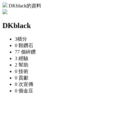
DKblack的資料
DKblack
3
積分
0 顆
鑽石
77 個
碎鑽
3
經驗
2
幫助
0
技術
0
貢獻
0 次
宣傳
0 個
金豆