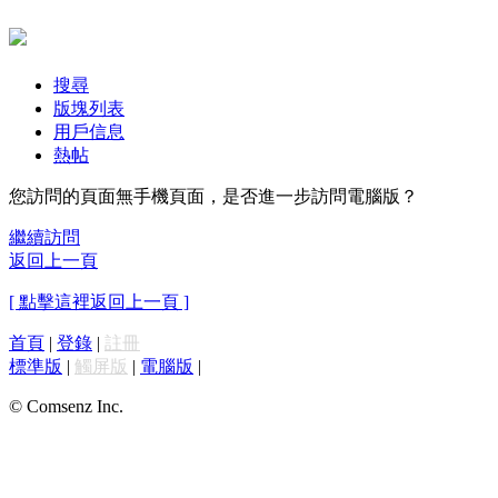
搜尋
版塊列表
用戶信息
熱帖
您訪問的頁面無手機頁面，是否進一步訪問電腦版？
繼續訪問
返回上一頁
[ 點擊這裡返回上一頁 ]
首頁
|
登錄
|
註冊
標準版
|
觸屏版
|
電腦版
|
© Comsenz Inc.