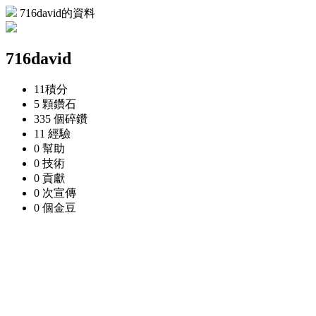
716david的資料
716david
11
積分
5 顆
鑽石
335 個
碎鑽
11
經驗
0
幫助
0
技術
0
貢獻
0 次
宣傳
0 個
金豆