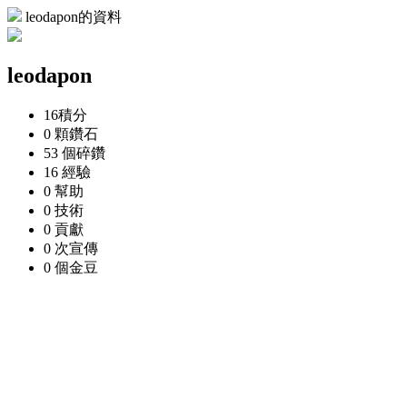
leodapon的資料
leodapon
16
積分
0 顆
鑽石
53 個
碎鑽
16
經驗
0
幫助
0
技術
0
貢獻
0 次
宣傳
0 個
金豆