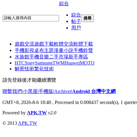
綜合
綜合
搜尋
帖子
用戶
遊戲交流
遊戲下載
軟體交流
軟體下載
手機影視
桌布主題
漫畫小說
手機鈴聲
水族館
手機音樂
二手市場
新手專區
HTC
Sony
Samsung
TWM
Huawei
MOTO
解密技術
繁化技術
請先登錄後才能繼續瀏覽
聯繫我們
|
小黑屋
|
手機版
|
Archiver
|
Android 台灣中文網
GMT+8, 2026-8-6 18:40
, Processed in 0.008437 second(s), 1 quer
Powered by
APK.TW
v2.0
© 2013
APK.TW