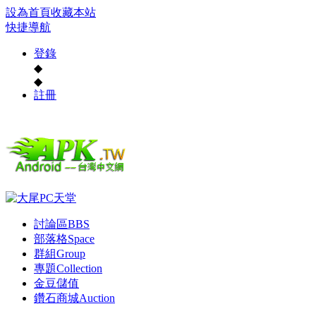
設為首頁
收藏本站
快捷導航
登錄
◆
◆
註冊
討論區
BBS
部落格
Space
群組
Group
專題
Collection
金豆儲值
鑽石商城
Auction