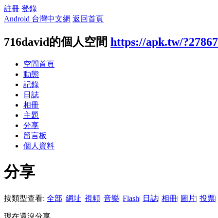
註冊
登錄
Android 台灣中文網
返回首頁
716david的個人空間
https://apk.tw/?2786
空間首頁
動態
記錄
日誌
相冊
主題
分享
留言板
個人資料
分享
按類型查看:
全部
|
網址
|
視頻
|
音樂
|
Flash
|
日誌
|
相冊
|
圖片
|
投票
|
現在還沒分享