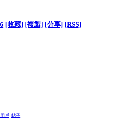
76
[收藏]
[複製]
[分享]
[RSS]
用戶
|
帖子