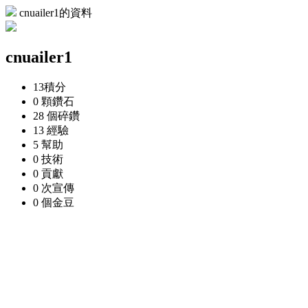
cnuailer1的資料
cnuailer1
13
積分
0 顆
鑽石
28 個
碎鑽
13
經驗
5
幫助
0
技術
0
貢獻
0 次
宣傳
0 個
金豆