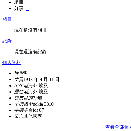
相冊:
--
分享:
--
相冊
現在還沒有相冊
記錄
現在還沒有記錄
個人資料
性別
男
生日
1918 年 4 月 11 日
出生地
海外 埃及
居住地
海外 埃及
交友目的
打炮
手機機型
nokia 3310
手機平台
ios 87
來自
其他國家
查看全部個