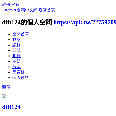
註冊
登錄
Android 台灣中文網
返回首頁
dift124的個人空間
https://apk.tw/?275970
空間首頁
動態
記錄
日誌
相冊
主題
分享
留言板
個人資料
頭像
dift124