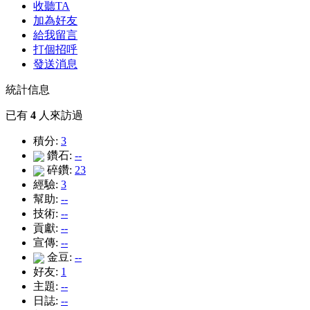
收聽TA
加為好友
給我留言
打個招呼
發送消息
統計信息
已有
4
人來訪過
積分:
3
鑽石:
--
碎鑽:
23
經驗:
3
幫助:
--
技術:
--
貢獻:
--
宣傳:
--
金豆:
--
好友:
1
主題:
--
日誌:
--