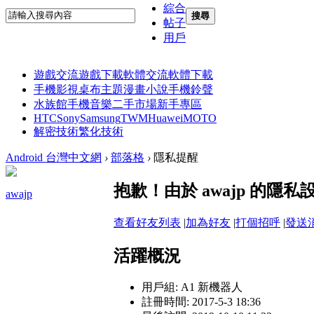
綜合
搜尋
帖子
用戶
遊戲交流
遊戲下載
軟體交流
軟體下載
手機影視
桌布主題
漫畫小說
手機鈴聲
水族館
手機音樂
二手市場
新手專區
HTC
Sony
Samsung
TWM
Huawei
MOTO
解密技術
繁化技術
Android 台灣中文網
›
部落格
›
隱私提醒
抱歉！由於 awajp 的
awajp
查看好友列表
|
加為好友
|
打個招呼
|
發送
活躍概況
用戶組:
A1 新機器人
註冊時間: 2017-5-3 18:36