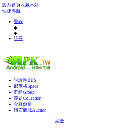
設為首頁
收藏本站
快捷導航
登錄
◆
◆
註冊
討論區
BBS
部落格
Space
群組
Group
專題
Collection
金豆儲值
鑽石商城
Auction
綜合