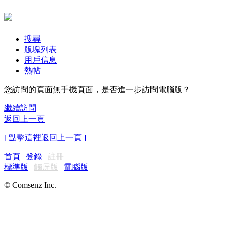
搜尋
版塊列表
用戶信息
熱帖
您訪問的頁面無手機頁面，是否進一步訪問電腦版？
繼續訪問
返回上一頁
[ 點擊這裡返回上一頁 ]
首頁
|
登錄
|
註冊
標準版
|
觸屏版
|
電腦版
|
© Comsenz Inc.