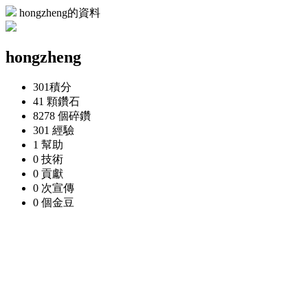
hongzheng的資料
hongzheng
301
積分
41 顆
鑽石
8278 個
碎鑽
301
經驗
1
幫助
0
技術
0
貢獻
0 次
宣傳
0 個
金豆