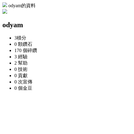
odyam的資料
odyam
3
積分
0 顆
鑽石
170 個
碎鑽
3
經驗
2
幫助
0
技術
0
貢獻
0 次
宣傳
0 個
金豆