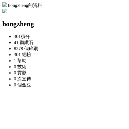
hongzheng的資料
hongzheng
301
積分
41 顆
鑽石
8278 個
碎鑽
301
經驗
1
幫助
0
技術
0
貢獻
0 次
宣傳
0 個
金豆