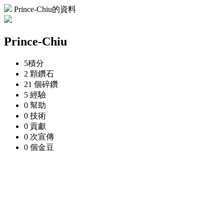
Prince-Chiu的資料
Prince-Chiu
5
積分
2 顆
鑽石
21 個
碎鑽
5
經驗
0
幫助
0
技術
0
貢獻
0 次
宣傳
0 個
金豆