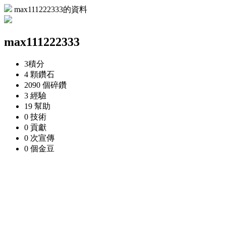
max111222333的資料
max111222333
3
積分
4 顆
鑽石
2090 個
碎鑽
3
經驗
19
幫助
0
技術
0
貢獻
0 次
宣傳
0 個
金豆