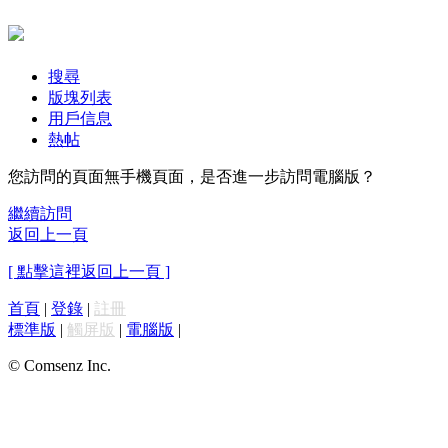
搜尋
版塊列表
用戶信息
熱帖
您訪問的頁面無手機頁面，是否進一步訪問電腦版？
繼續訪問
返回上一頁
[ 點擊這裡返回上一頁 ]
首頁
|
登錄
|
註冊
標準版
|
觸屏版
|
電腦版
|
© Comsenz Inc.