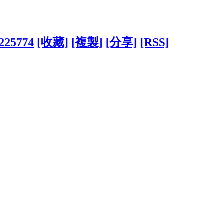
?225774
[收藏]
[複製]
[分享]
[RSS]