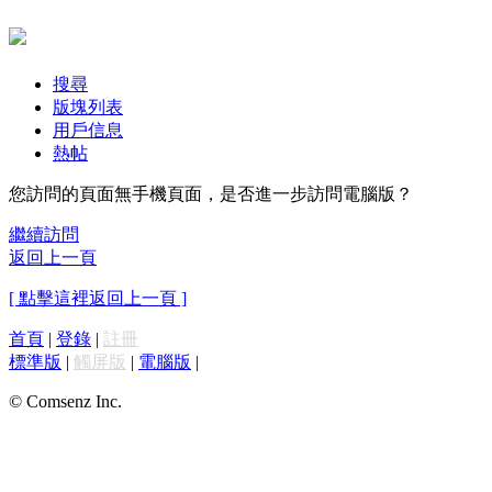
搜尋
版塊列表
用戶信息
熱帖
您訪問的頁面無手機頁面，是否進一步訪問電腦版？
繼續訪問
返回上一頁
[ 點擊這裡返回上一頁 ]
首頁
|
登錄
|
註冊
標準版
|
觸屏版
|
電腦版
|
© Comsenz Inc.