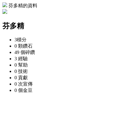
芬多精的資料
芬多精
3
積分
0 顆
鑽石
49 個
碎鑽
3
經驗
0
幫助
0
技術
0
貢獻
0 次
宣傳
0 個
金豆