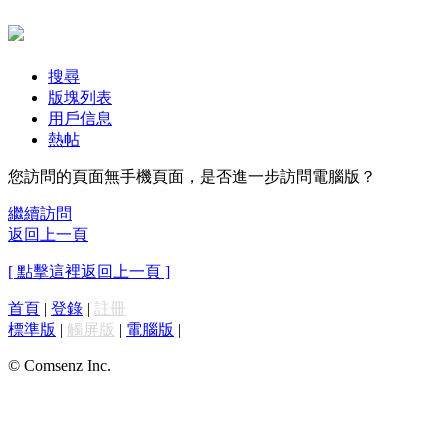
搜尋
版塊列表
用戶信息
熱帖
您訪問的頁面無手機頁面，是否進一步訪問電腦版？
繼續訪問
返回上一頁
[ 點擊這裡返回上一頁 ]
首頁
|
登錄
|
註冊
標準版
|
觸屏版
|
電腦版
|
© Comsenz Inc.