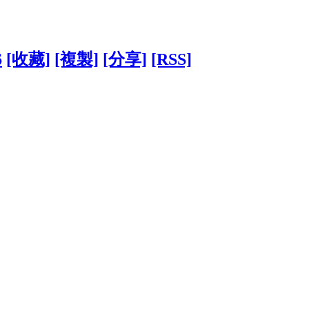
6
[收藏]
[複製]
[分享]
[RSS]