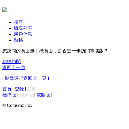
搜尋
版塊列表
用戶信息
熱帖
您訪問的頁面無手機頁面，是否進一步訪問電腦版？
繼續訪問
返回上一頁
[ 點擊這裡返回上一頁 ]
首頁
|
登錄
|
註冊
標準版
|
觸屏版
|
電腦版
|
© Comsenz Inc.