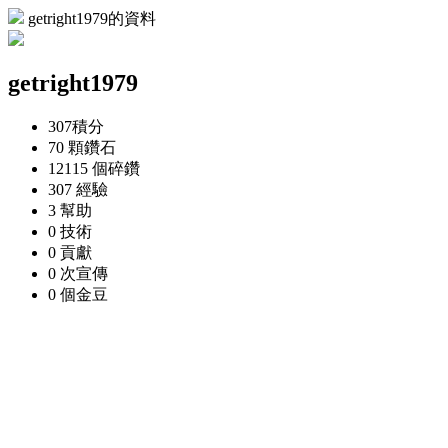
getright1979的資料
getright1979
307
積分
70 顆
鑽石
12115 個
碎鑽
307
經驗
3
幫助
0
技術
0
貢獻
0 次
宣傳
0 個
金豆