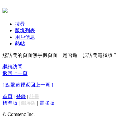
搜尋
版塊列表
用戶信息
熱帖
您訪問的頁面無手機頁面，是否進一步訪問電腦版？
繼續訪問
返回上一頁
[ 點擊這裡返回上一頁 ]
首頁
|
登錄
|
註冊
標準版
|
觸屏版
|
電腦版
|
© Comsenz Inc.