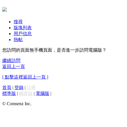
搜尋
版塊列表
用戶信息
熱帖
您訪問的頁面無手機頁面，是否進一步訪問電腦版？
繼續訪問
返回上一頁
[ 點擊這裡返回上一頁 ]
首頁
|
登錄
|
註冊
標準版
|
觸屏版
|
電腦版
|
© Comsenz Inc.