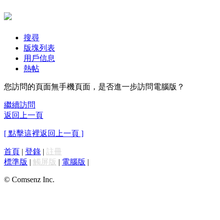
搜尋
版塊列表
用戶信息
熱帖
您訪問的頁面無手機頁面，是否進一步訪問電腦版？
繼續訪問
返回上一頁
[ 點擊這裡返回上一頁 ]
首頁
|
登錄
|
註冊
標準版
|
觸屏版
|
電腦版
|
© Comsenz Inc.