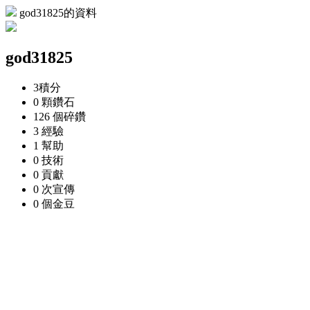
god31825的資料
god31825
3
積分
0 顆
鑽石
126 個
碎鑽
3
經驗
1
幫助
0
技術
0
貢獻
0 次
宣傳
0 個
金豆