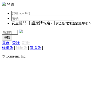
登錄
安全提問(未設定請忽略)
登錄
首頁
|
登錄
|
註冊
標準版
|
觸屏版
|
電腦版
|
© Comsenz Inc.