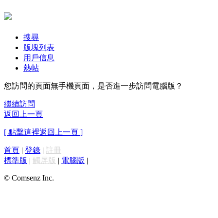
搜尋
版塊列表
用戶信息
熱帖
您訪問的頁面無手機頁面，是否進一步訪問電腦版？
繼續訪問
返回上一頁
[ 點擊這裡返回上一頁 ]
首頁
|
登錄
|
註冊
標準版
|
觸屏版
|
電腦版
|
© Comsenz Inc.