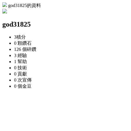
god31825的資料
god31825
3
積分
0 顆
鑽石
126 個
碎鑽
3
經驗
1
幫助
0
技術
0
貢獻
0 次
宣傳
0 個
金豆