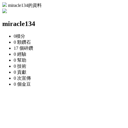
miracle134的資料
miracle134
0
積分
0 顆
鑽石
17 個
碎鑽
0
經驗
0
幫助
0
技術
0
貢獻
0 次
宣傳
0 個
金豆