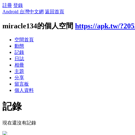
註冊
登錄
Android 台灣中文網
返回首頁
miracle134的個人空間
https://apk.tw/?20
空間首頁
動態
記錄
日誌
相冊
主題
分享
留言板
個人資料
記錄
現在還沒有記錄