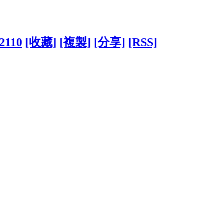
52110
[收藏]
[複製]
[分享]
[RSS]