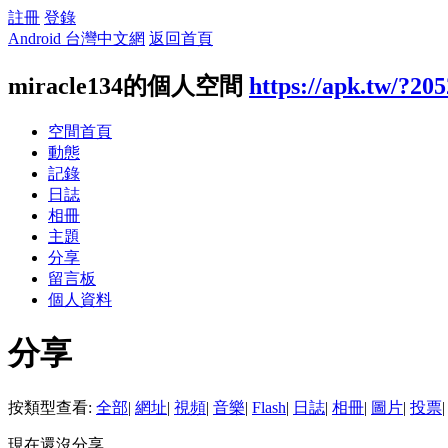
註冊
登錄
Android 台灣中文網
返回首頁
miracle134的個人空間
https://apk.tw/?20
空間首頁
動態
記錄
日誌
相冊
主題
分享
留言板
個人資料
分享
按類型查看:
全部
|
網址
|
視頻
|
音樂
|
Flash
|
日誌
|
相冊
|
圖片
|
投票
|
現在還沒分享