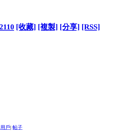
52110
[收藏]
[複製]
[分享]
[RSS]
用戶
|
帖子