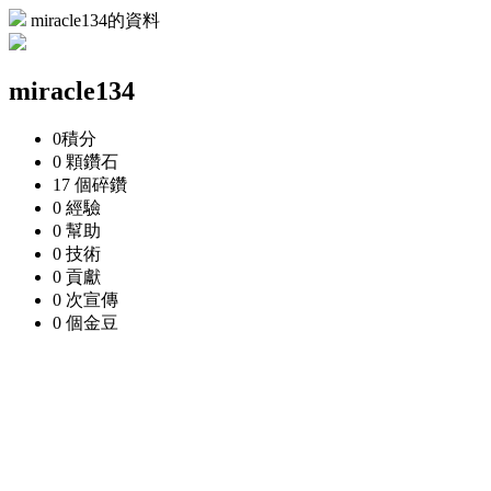
miracle134的資料
miracle134
0
積分
0 顆
鑽石
17 個
碎鑽
0
經驗
0
幫助
0
技術
0
貢獻
0 次
宣傳
0 個
金豆