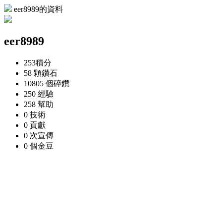
eer8989的資料
eer8989
253
積分
58 顆
鑽石
10805 個
碎鑽
250
經驗
258
幫助
0
技術
0
貢獻
0 次
宣傳
0 個
金豆