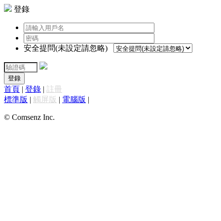
登錄
安全提問(未設定請忽略)
登錄
首頁
|
登錄
|
註冊
標準版
|
觸屏版
|
電腦版
|
© Comsenz Inc.