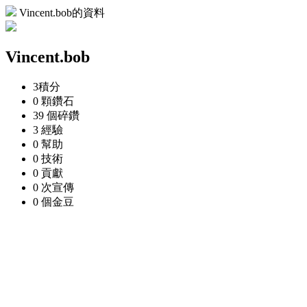
Vincent.bob的資料
Vincent.bob
3
積分
0 顆
鑽石
39 個
碎鑽
3
經驗
0
幫助
0
技術
0
貢獻
0 次
宣傳
0 個
金豆