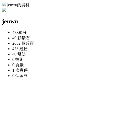
jenwu的資料
jenwu
473
積分
40 顆
鑽石
2052 個
碎鑽
473
經驗
40
幫助
0
技術
0
貢獻
1 次
宣傳
0 個
金豆