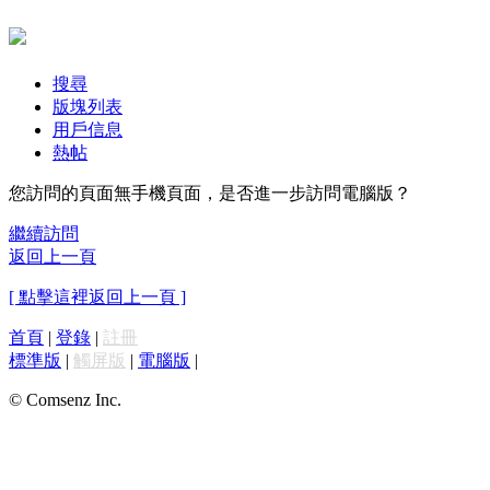
搜尋
版塊列表
用戶信息
熱帖
您訪問的頁面無手機頁面，是否進一步訪問電腦版？
繼續訪問
返回上一頁
[ 點擊這裡返回上一頁 ]
首頁
|
登錄
|
註冊
標準版
|
觸屏版
|
電腦版
|
© Comsenz Inc.