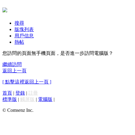
搜尋
版塊列表
用戶信息
熱帖
您訪問的頁面無手機頁面，是否進一步訪問電腦版？
繼續訪問
返回上一頁
[ 點擊這裡返回上一頁 ]
首頁
|
登錄
|
註冊
標準版
|
觸屏版
|
電腦版
|
© Comsenz Inc.